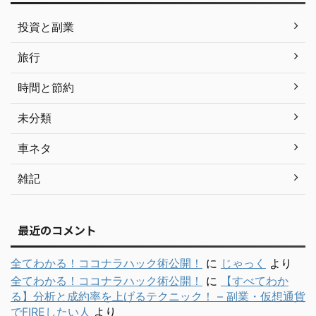
投資と副業
旅行
時間と節約
未分類
車ネタ
雑記
最近のコメント
全てわかる！ココナラハック術公開！
に
じゃっく
より
全てわかる！ココナラハック術公開！
に
【すべてわか
る】分析と成約率を上げるテクニック！ – 副業・仮想通貨
でFIREしたい人
より