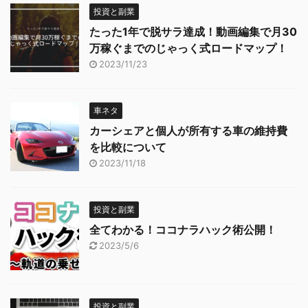
投資と副業
たった1年で脱サラ達成！動画編集で月30
万稼ぐまでのじゃっく式ロードマップ！
2023/11/23
車ネタ
カーシェアと個人が所有する車の維持費
を比較について
2023/11/18
投資と副業
全てわかる！ココナラハック術公開！
2023/5/6
投資と副業