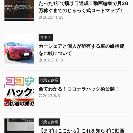
たった1年で脱サラ達成！動画編集で月30
万稼ぐまでのじゃっく式ロードマップ！
2023/11/23
車ネタ
カーシェアと個人が所有する車の維持費
を比較について
2023/11/18
投資と副業
全てわかる！ココナラハック術公開！
2023/5/6
投資と副業
【まずはここから】これを知らずに動画