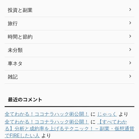
投資と副業
旅行
時間と節約
未分類
車ネタ
雑記
最近のコメント
全てわかる！ココナラハック術公開！
に
じゃっく
より
全てわかる！ココナラハック術公開！
に
【すべてわか
る】分析と成約率を上げるテクニック！ – 副業・仮想通貨
でFIREしたい人
より