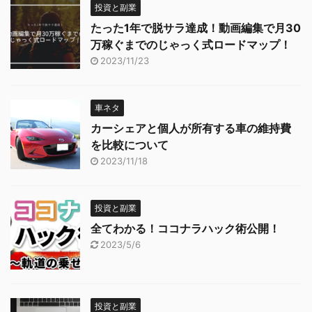
投資と副業
たった1年で脱サラ達成！動画編集で月30
万稼ぐまでのじゃっく式ロードマップ！
2023/11/23
車ネタ
カーシェアと個人が所有する車の維持費
を比較について
2023/11/18
投資と副業
全てわかる！ココナラハック術公開！
2023/5/6
投資と副業