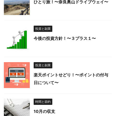
ひとり旅！〜奈良奥山ドライブウェイ〜
投資と副業
今後の投資方針！〜３プラス１〜
投資と副業
楽天ポイントせどり！〜ポイントの付与
日について〜
時間と節約
10月の収支