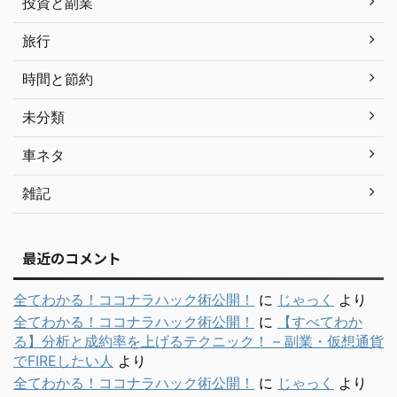
投資と副業
旅行
時間と節約
未分類
車ネタ
雑記
最近のコメント
全てわかる！ココナラハック術公開！
に
じゃっく
より
全てわかる！ココナラハック術公開！
に
【すべてわか
る】分析と成約率を上げるテクニック！ – 副業・仮想通貨
でFIREしたい人
より
全てわかる！ココナラハック術公開！
に
じゃっく
より