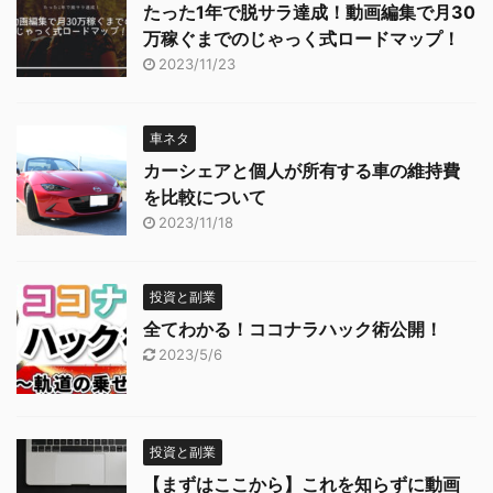
たった1年で脱サラ達成！動画編集で月30
万稼ぐまでのじゃっく式ロードマップ！
2023/11/23
車ネタ
カーシェアと個人が所有する車の維持費
を比較について
2023/11/18
投資と副業
全てわかる！ココナラハック術公開！
2023/5/6
投資と副業
【まずはここから】これを知らずに動画