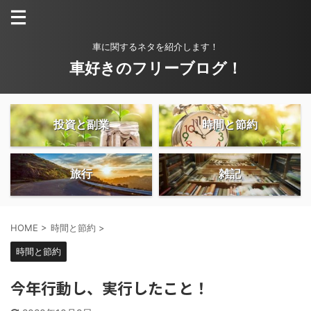
車に関するネタを紹介します！
車好きのフリーブログ！
投資と副業
時間と節約
旅行
雑記
HOME
>
時間と節約
>
時間と節約
今年行動し、実行したこと！