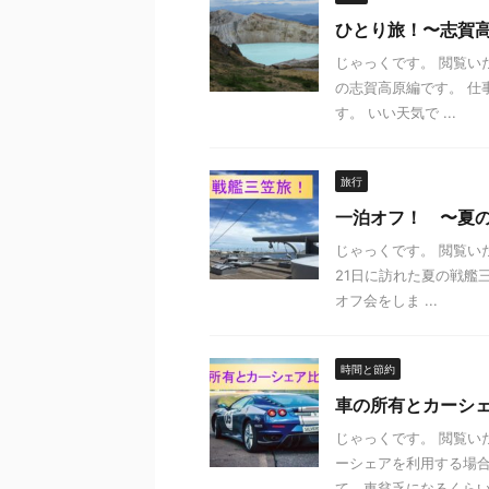
ひとり旅！〜志賀
じゃっくです。 閲覧いた
の志賀高原編です。 仕
す。 いい天気で ...
旅行
一泊オフ！ 〜夏
じゃっくです。 閲覧い
21日に訪れた夏の戦艦
オフ会をしま ...
時間と節約
車の所有とカーシ
じゃっくです。 閲覧い
ーシェアを利用する場合
て、車貧乏になるくらい .