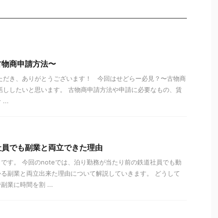
古物商申請方法〜
ただき、ありがとうございます！ 今回はせどらー必見？〜古物商
話ししたいと思います。 古物商申請方法や申請に必要なもの、賃
..
社員でも副業と両立できた理由
です。 今回のnoteでは、泊り勤務が当たり前の鉄道社員でも動
る副業と両立出来た理由について解説していきます。 どうして
業に時間を割 ...