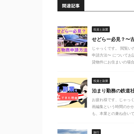
関連記事
投資と副業
せどらー必見？〜
じゃっくです。 閲覧い
申請方法〜 についてお
貸物件にお住まいの場合 .
投資と副業
泊まり勤務の鉄道
お疲れ様です、じゃっく
画編集という時間のかか
も、本業との兼ね合いで副
旅行