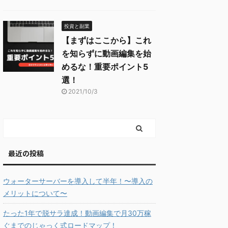
投資と副業
【まずはここから】これ
を知らずに動画編集を始
めるな！重要ポイント5
選！
2021/10/3
最近の投稿
ウォーターサーバーを導入して半年！〜導入の
メリットについて〜
たった1年で脱サラ達成！動画編集で月30万稼
ぐまでのじゃっく式ロードマップ！