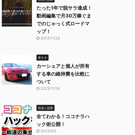
たった1年で脱サラ達成！
動画編集で月30万稼ぐま
でのじゃっく式ロードマ
ップ！
2023/11/23
車ネタ
カーシェアと個人が所有
する車の維持費を比較に
ついて
2023/11/18
投資と副業
全てわかる！ココナラハ
ック術公開！
2023/5/6