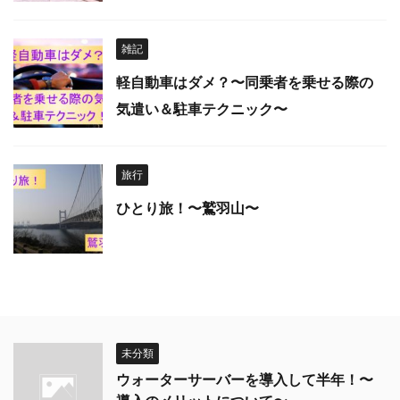
雑記
軽自動車はダメ？〜同乗者を乗せる際の
気遣い＆駐車テクニック〜
旅行
ひとり旅！〜鷲羽山〜
未分類
ウォーターサーバーを導入して半年！〜