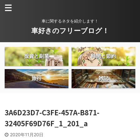
車に関するネタを紹介します！
車好きのフリーブログ！
投資と副業
時間と節約
旅行
雑記
3A6D23D7-C3FE-457A-B871-
32405F69D76F_1_201_a
2020年11月20日