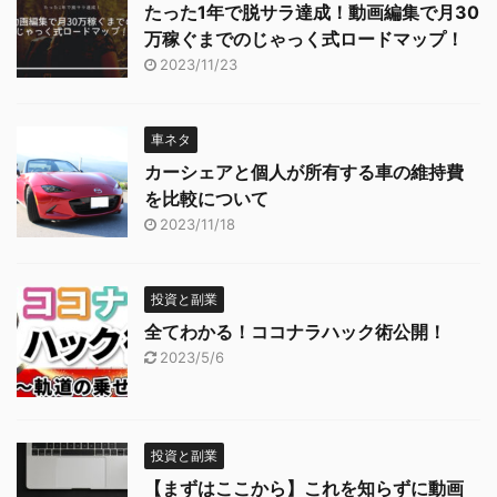
たった1年で脱サラ達成！動画編集で月30
万稼ぐまでのじゃっく式ロードマップ！
2023/11/23
車ネタ
カーシェアと個人が所有する車の維持費
を比較について
2023/11/18
投資と副業
全てわかる！ココナラハック術公開！
2023/5/6
投資と副業
【まずはここから】これを知らずに動画