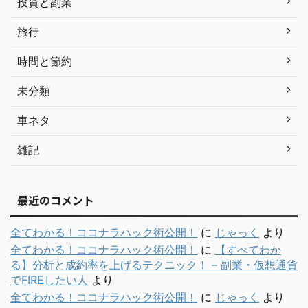
投資と副業
旅行
時間と節約
未分類
車ネタ
雑記
最近のコメント
全てわかる！ココナラハック術公開！
に
じゃっく
より
全てわかる！ココナラハック術公開！
に
【すべてわか
る】分析と成約率を上げるテクニック！ – 副業・仮想通貨
でFIREしたい人
より
全てわかる！ココナラハック術公開！
に
じゃっく
より