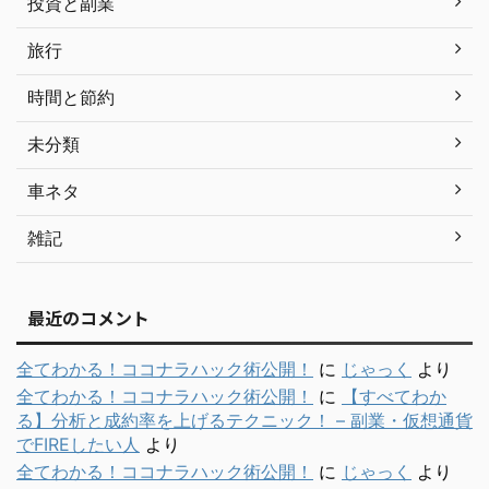
投資と副業
旅行
時間と節約
未分類
車ネタ
雑記
最近のコメント
全てわかる！ココナラハック術公開！
に
じゃっく
より
全てわかる！ココナラハック術公開！
に
【すべてわか
る】分析と成約率を上げるテクニック！ – 副業・仮想通貨
でFIREしたい人
より
全てわかる！ココナラハック術公開！
に
じゃっく
より