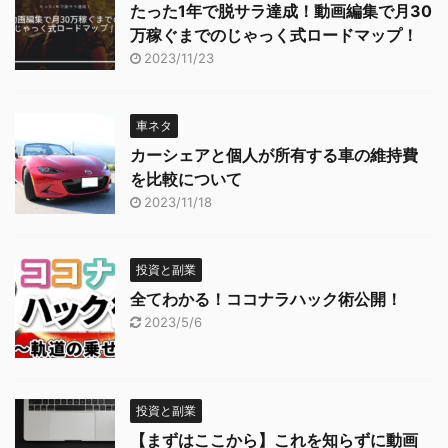
たった1年で脱サラ達成！動画編集で月30
万稼ぐまでのじゃっく式ロードマップ！
2023/11/23
車ネタ
カーシェアと個人が所有する車の維持費
を比較について
2023/11/18
投資と副業
全てわかる！ココナラハック術公開！
2023/5/6
投資と副業
【まずはここから】これを知らずに動画