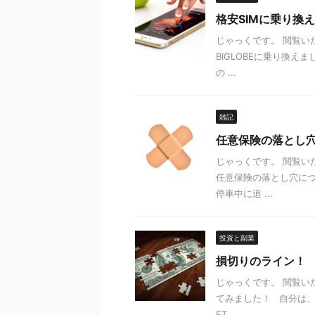
格安SIMに乗り換
じゃっくです。 閲覧い
BIGLOBEに乗り換
の ...
雑記
任意保険の落とし
じゃっくです。 閲覧い
任意保険の落とし穴に
停車中に追 ...
投資と副業
損切りのライン！
じゃっくです。 閲覧い
てみました！ 自分は、
ET ...