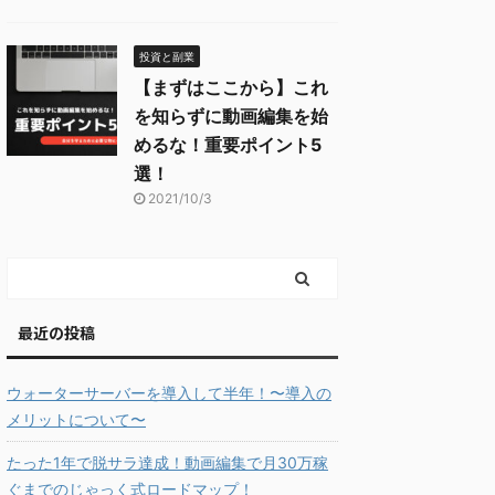
投資と副業
【まずはここから】これ
を知らずに動画編集を始
めるな！重要ポイント5
選！
2021/10/3
最近の投稿
ウォーターサーバーを導入して半年！〜導入の
メリットについて〜
たった1年で脱サラ達成！動画編集で月30万稼
ぐまでのじゃっく式ロードマップ！