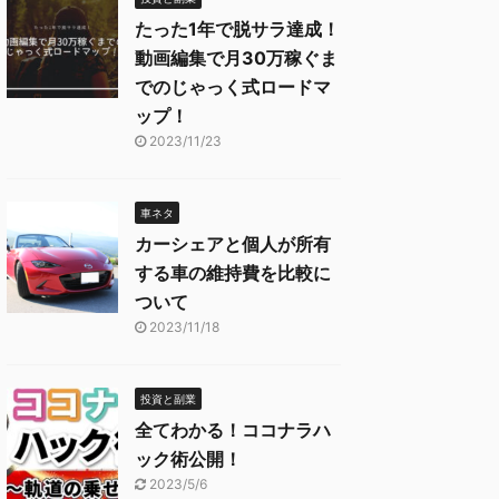
たった1年で脱サラ達成！
動画編集で月30万稼ぐま
でのじゃっく式ロードマ
ップ！
2023/11/23
車ネタ
カーシェアと個人が所有
する車の維持費を比較に
ついて
2023/11/18
投資と副業
全てわかる！ココナラハ
ック術公開！
2023/5/6