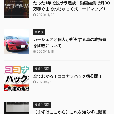
たった1年で脱サラ達成！動画編集で月30
万稼ぐまでのじゃっく式ロードマップ！
2023/11/23
車ネタ
カーシェアと個人が所有する車の維持費
を比較について
2023/11/18
投資と副業
全てわかる！ココナラハック術公開！
2023/5/6
投資と副業
【まずはここから】これを知らずに動画