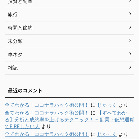
投資と副業
旅行
時間と節約
未分類
車ネタ
雑記
最近のコメント
全てわかる！ココナラハック術公開！
に
じゃっく
より
全てわかる！ココナラハック術公開！
に
【すべてわか
る】分析と成約率を上げるテクニック！ – 副業・仮想通貨
でFIREしたい人
より
全てわかる！ココナラハック術公開！
に
じゃっく
より