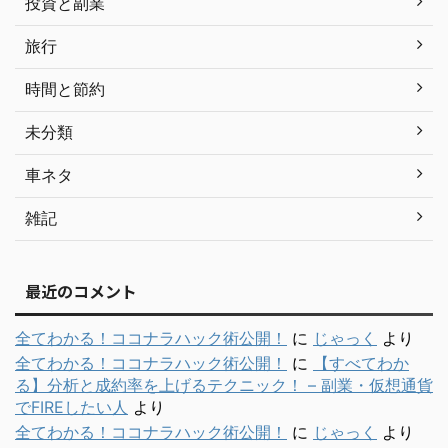
投資と副業
旅行
時間と節約
未分類
車ネタ
雑記
最近のコメント
全てわかる！ココナラハック術公開！
に
じゃっく
より
全てわかる！ココナラハック術公開！
に
【すべてわか
る】分析と成約率を上げるテクニック！ – 副業・仮想通貨
でFIREしたい人
より
全てわかる！ココナラハック術公開！
に
じゃっく
より