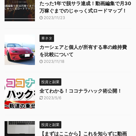
たった1年で脱サラ達成！動画編集で月30
万稼ぐまでのじゃっく式ロードマップ！
2023/11/23
車ネタ
カーシェアと個人が所有する車の維持費
を比較について
2023/11/18
投資と副業
全てわかる！ココナラハック術公開！
2023/5/6
投資と副業
【まずはここから】これを知らずに動画