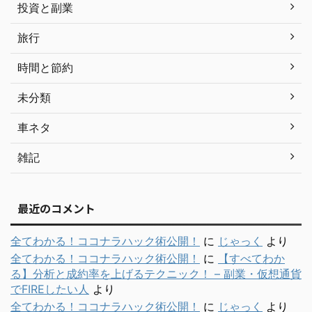
投資と副業
旅行
時間と節約
未分類
車ネタ
雑記
最近のコメント
全てわかる！ココナラハック術公開！
に
じゃっく
より
全てわかる！ココナラハック術公開！
に
【すべてわか
る】分析と成約率を上げるテクニック！ – 副業・仮想通貨
でFIREしたい人
より
全てわかる！ココナラハック術公開！
に
じゃっく
より