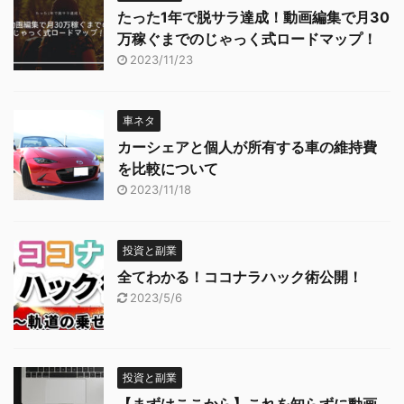
たった1年で脱サラ達成！動画編集で月30
万稼ぐまでのじゃっく式ロードマップ！
2023/11/23
車ネタ
カーシェアと個人が所有する車の維持費
を比較について
2023/11/18
投資と副業
全てわかる！ココナラハック術公開！
2023/5/6
投資と副業