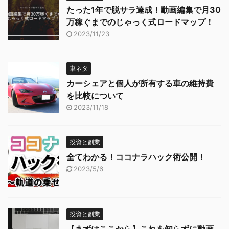
たった1年で脱サラ達成！動画編集で月30
万稼ぐまでのじゃっく式ロードマップ！
2023/11/23
車ネタ
カーシェアと個人が所有する車の維持費
を比較について
2023/11/18
投資と副業
全てわかる！ココナラハック術公開！
2023/5/6
投資と副業