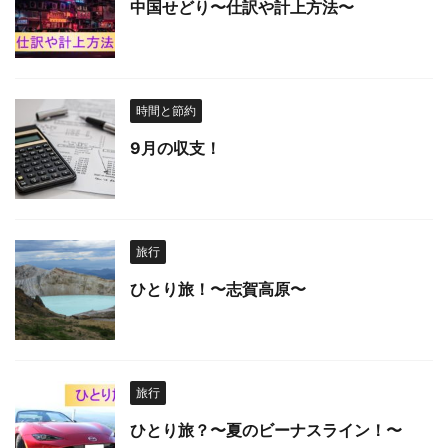
中国せどり〜仕訳や計上方法〜
時間と節約
9月の収支！
旅行
ひとり旅！〜志賀高原〜
旅行
ひとり旅？〜夏のビーナスライン！〜