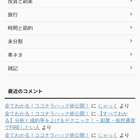
投資と副業
旅行
時間と節約
未分類
車ネタ
雑記
最近のコメント
全てわかる！ココナラハック術公開！
に
じゃっく
より
全てわかる！ココナラハック術公開！
に
【すべてわか
る】分析と成約率を上げるテクニック！ – 副業・仮想通貨
でFIREしたい人
より
全てわかる！ココナラハック術公開！
に
じゃっく
より