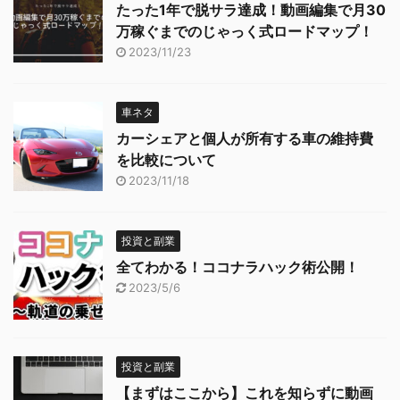
たった1年で脱サラ達成！動画編集で月30
万稼ぐまでのじゃっく式ロードマップ！
2023/11/23
車ネタ
カーシェアと個人が所有する車の維持費
を比較について
2023/11/18
投資と副業
全てわかる！ココナラハック術公開！
2023/5/6
投資と副業
【まずはここから】これを知らずに動画