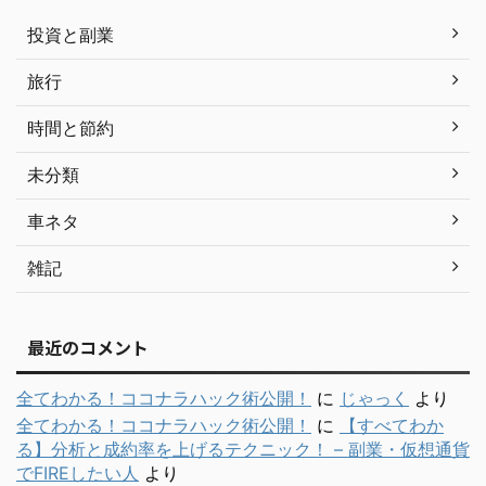
投資と副業
旅行
時間と節約
未分類
車ネタ
雑記
最近のコメント
全てわかる！ココナラハック術公開！
に
じゃっく
より
全てわかる！ココナラハック術公開！
に
【すべてわか
る】分析と成約率を上げるテクニック！ – 副業・仮想通貨
でFIREしたい人
より