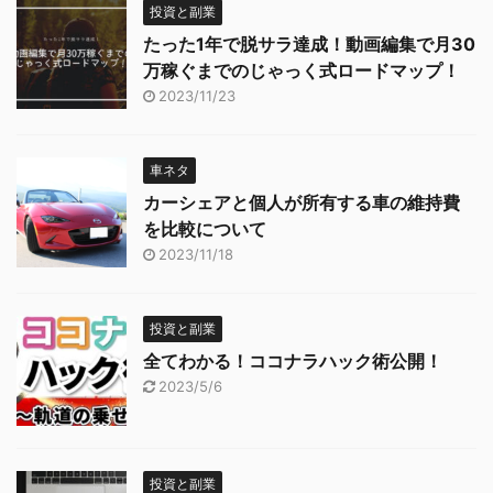
投資と副業
たった1年で脱サラ達成！動画編集で月30
万稼ぐまでのじゃっく式ロードマップ！
2023/11/23
車ネタ
カーシェアと個人が所有する車の維持費
を比較について
2023/11/18
投資と副業
全てわかる！ココナラハック術公開！
2023/5/6
投資と副業