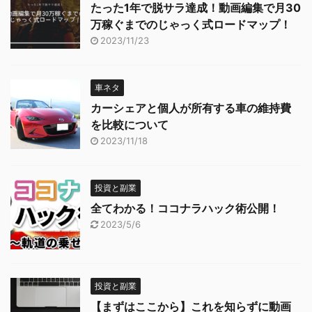
たった1年で脱サラ達成！動画編集で月30
万稼ぐまでのじゃっく式ロードマップ！
2023/11/23
車ネタ
カーシェアと個人が所有する車の維持費
を比較について
2023/11/18
投資と副業
全てわかる！ココナラハック術公開！
2023/5/6
投資と副業
【まずはここから】これを知らずに動画