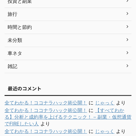
投資と副業
旅行
時間と節約
未分類
車ネタ
雑記
最近のコメント
全てわかる！ココナラハック術公開！
に
じゃっく
より
全てわかる！ココナラハック術公開！
に
【すべてわか
る】分析と成約率を上げるテクニック！ – 副業・仮想通貨
でFIREしたい人
より
全てわかる！ココナラハック術公開！
に
じゃっく
より