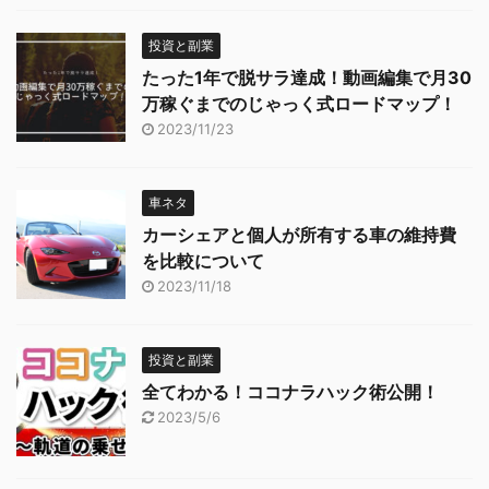
投資と副業
たった1年で脱サラ達成！動画編集で月30
万稼ぐまでのじゃっく式ロードマップ！
2023/11/23
車ネタ
カーシェアと個人が所有する車の維持費
を比較について
2023/11/18
投資と副業
全てわかる！ココナラハック術公開！
2023/5/6