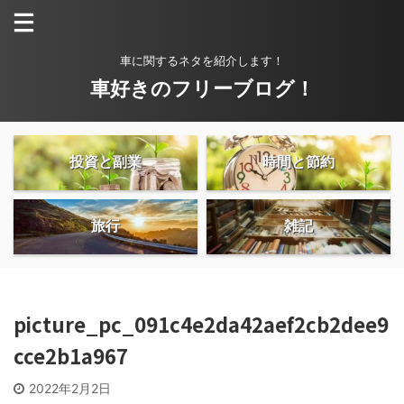
車に関するネタを紹介します！
車好きのフリーブログ！
投資と副業
時間と節約
旅行
雑記
picture_pc_091c4e2da42aef2cb2dee9
cce2b1a967
2022年2月2日