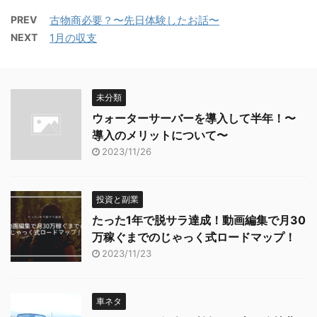
PREV
古物商必要？〜先日体験したお話〜
NEXT
1月の収支
未分類
ウォーターサーバーを導入して半年！〜
導入のメリットについて〜
2023/11/26
投資と副業
たった1年で脱サラ達成！動画編集で月30
万稼ぐまでのじゃっく式ロードマップ！
2023/11/23
車ネタ