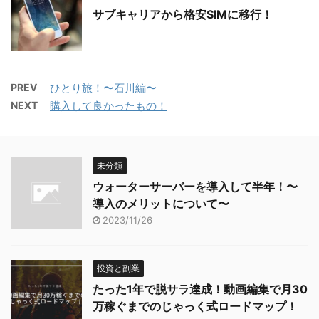
サブキャリアから格安SIMに移行！
PREV
ひとり旅！〜石川編〜
NEXT
購入して良かったもの！
未分類
ウォーターサーバーを導入して半年！〜
導入のメリットについて〜
2023/11/26
投資と副業
たった1年で脱サラ達成！動画編集で月30
万稼ぐまでのじゃっく式ロードマップ！