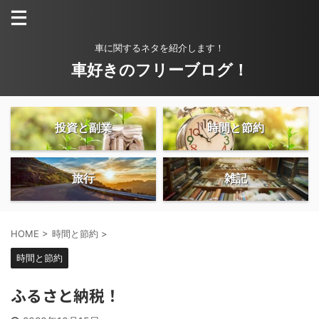
車に関するネタを紹介します！
車好きのフリーブログ！
投資と副業
時間と節約
旅行
雑記
HOME
>
時間と節約
>
時間と節約
ふるさと納税！