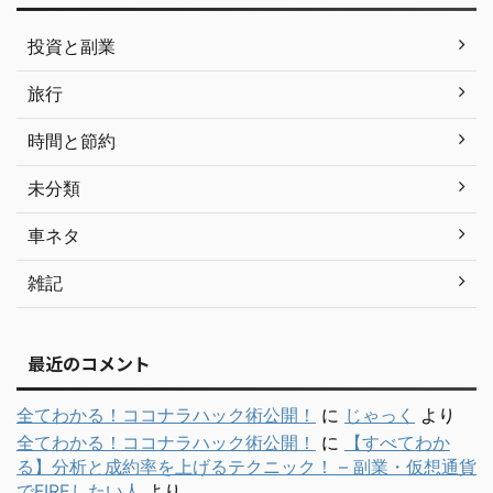
投資と副業
旅行
時間と節約
未分類
車ネタ
雑記
最近のコメント
全てわかる！ココナラハック術公開！
に
じゃっく
より
全てわかる！ココナラハック術公開！
に
【すべてわか
る】分析と成約率を上げるテクニック！ – 副業・仮想通貨
でFIREしたい人
より