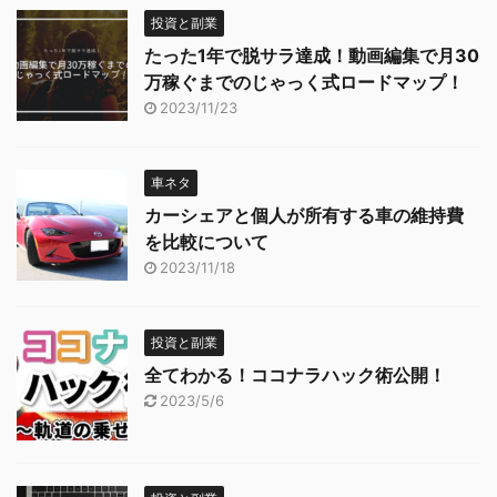
投資と副業
たった1年で脱サラ達成！動画編集で月30
万稼ぐまでのじゃっく式ロードマップ！
2023/11/23
車ネタ
カーシェアと個人が所有する車の維持費
を比較について
2023/11/18
投資と副業
全てわかる！ココナラハック術公開！
2023/5/6