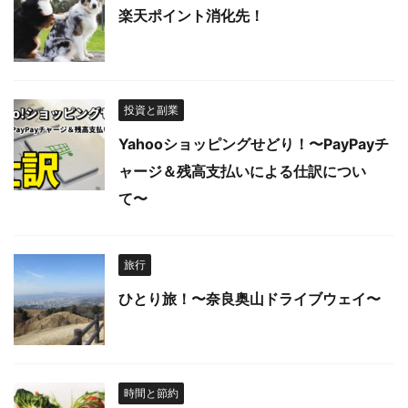
楽天ポイント消化先！
投資と副業
Yahooショッピングせどり！〜PayPayチ
ャージ＆残高支払いによる仕訳につい
て〜
旅行
ひとり旅！〜奈良奥山ドライブウェイ〜
時間と節約