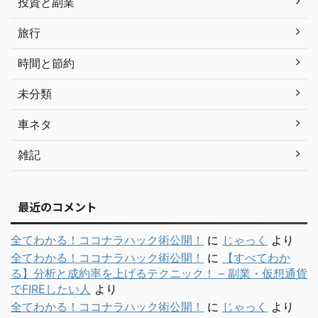
投資と副業
旅行
時間と節約
未分類
車ネタ
雑記
最近のコメント
全てわかる！ココナラハック術公開！
に
じゃっく
より
全てわかる！ココナラハック術公開！
に
【すべてわか
る】分析と成約率を上げるテクニック！ – 副業・仮想通貨
でFIREしたい人
より
全てわかる！ココナラハック術公開！
に
じゃっく
より