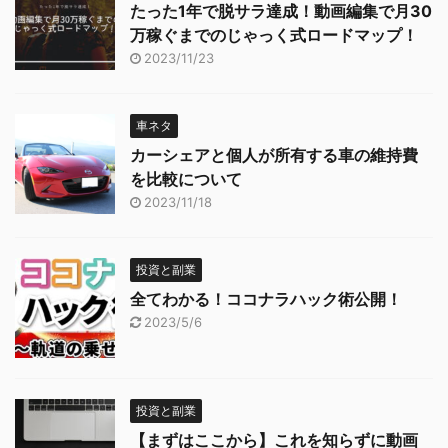
たった1年で脱サラ達成！動画編集で月30
万稼ぐまでのじゃっく式ロードマップ！
2023/11/23
車ネタ
カーシェアと個人が所有する車の維持費
を比較について
2023/11/18
投資と副業
全てわかる！ココナラハック術公開！
2023/5/6
投資と副業
【まずはここから】これを知らずに動画