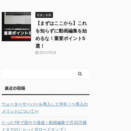
投資と副業
【まずはここから】これ
を知らずに動画編集を始
めるな！重要ポイント5
選！
2021/10/3
最近の投稿
ウォーターサーバーを導入して半年！〜導入の
メリットについて〜
たった1年で脱サラ達成！動画編集で月30万稼
ぐまでのじゃっく式ロードマップ！