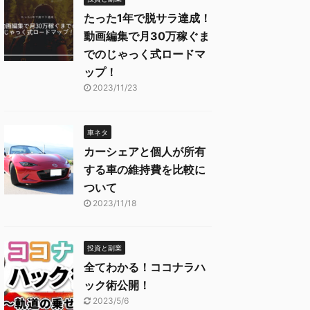
たった1年で脱サラ達成！
動画編集で月30万稼ぐま
でのじゃっく式ロードマ
ップ！
2023/11/23
車ネタ
カーシェアと個人が所有
する車の維持費を比較に
ついて
2023/11/18
投資と副業
全てわかる！ココナラハ
ック術公開！
2023/5/6