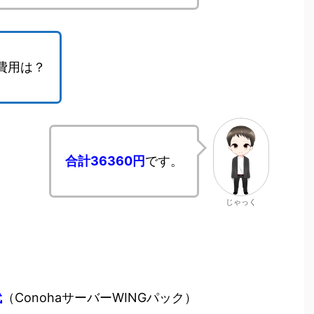
費用は？
合計36360円
です。
じゃっく
代
（ConohaサーバーWINGパック）