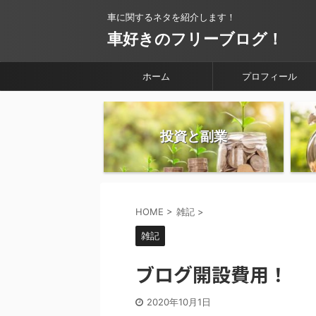
車に関するネタを紹介します！
車好きのフリーブログ！
ホーム
プロフィール
投資と副業
HOME
>
雑記
>
雑記
ブログ開設費用！
2020年10月1日