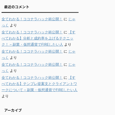
最近のコメント
全てわかる！ココナラハック術公開！
に
じゃ
っく
より
全てわかる！ココナラハック術公開！
に
【す
べてわかる】分析と成約率を上げるテクニッ
ク！ – 副業・仮想通貨でFIREしたい人
より
全てわかる！ココナラハック術公開！
に
じゃ
っく
より
全てわかる！ココナラハック術公開！
に
じゃ
っく
より
全てわかる！ココナラハック術公開！
に
【す
べてわかる】テンプレ提案文とクライアントワ
ークについて – 副業・仮想通貨でFIREしたい人
より
アーカイブ