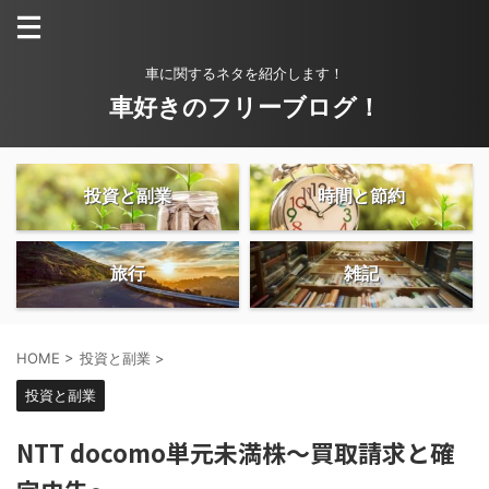
車に関するネタを紹介します！
車好きのフリーブログ！
投資と副業
時間と節約
旅行
雑記
HOME
>
投資と副業
>
投資と副業
NTT docomo単元未満株〜買取請求と確