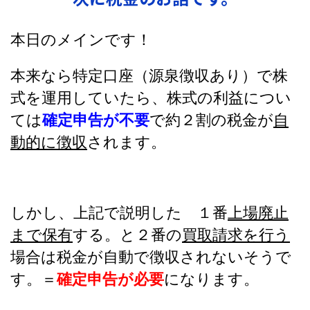
本日のメインです！
本来なら特定口座（源泉徴収あり）で株
式を運用していたら、株式の利益につい
ては
確定申告が不要
で約２割の税金が
自
動的に徴収
されます。
しかし、上記で説明した １番
上場廃止
まで保有
する。と２番の
買取請求を行う
場合は税金が自動で徴収されないそうで
す。＝
確定申告が必要
になります。