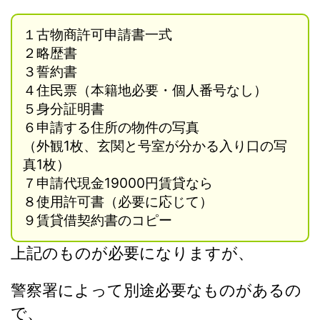
１古物商許可申請書一式
２略歴書
３誓約書
４住民票（本籍地必要・個人番号なし）
５身分証明書
６申請する住所の物件の写真
（外観1枚、玄関と号室が分かる入り口の写
真1枚）
７申請代現金19000円
賃貸なら
８使用許可書（必要に応じて）
９賃貸借契約書のコピー
上記のものが必要になりますが、
警察署によって別途必要なものがあるの
で、