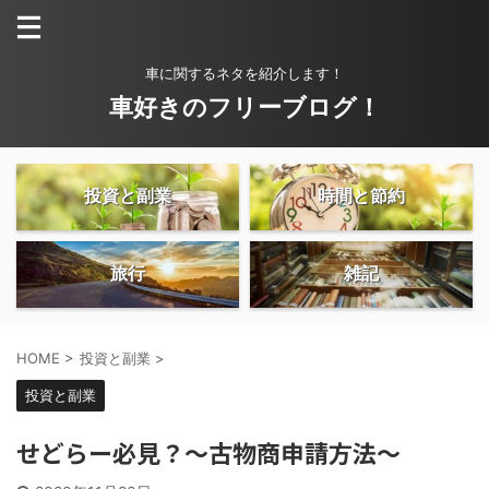
車に関するネタを紹介します！
車好きのフリーブログ！
投資と副業
時間と節約
旅行
雑記
HOME
>
投資と副業
>
投資と副業
せどらー必見？〜古物商申請方法〜