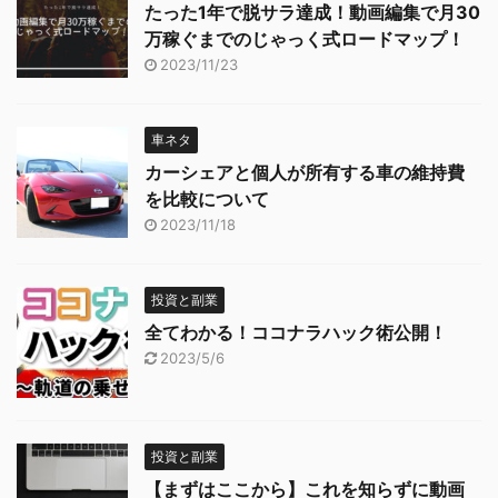
たった1年で脱サラ達成！動画編集で月30
万稼ぐまでのじゃっく式ロードマップ！
2023/11/23
車ネタ
カーシェアと個人が所有する車の維持費
を比較について
2023/11/18
投資と副業
全てわかる！ココナラハック術公開！
2023/5/6
投資と副業
【まずはここから】これを知らずに動画