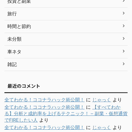
投資と副業
旅行
時間と節約
未分類
車ネタ
雑記
最近のコメント
全てわかる！ココナラハック術公開！
に
じゃっく
より
全てわかる！ココナラハック術公開！
に
【すべてわか
る】分析と成約率を上げるテクニック！ – 副業・仮想通貨
でFIREしたい人
より
全てわかる！ココナラハック術公開！
に
じゃっく
より