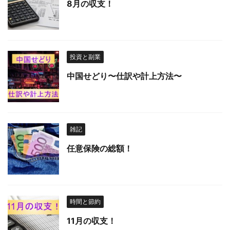
8月の収支！
投資と副業
中国せどり〜仕訳や計上方法〜
雑記
任意保険の総額！
時間と節約
11月の収支！