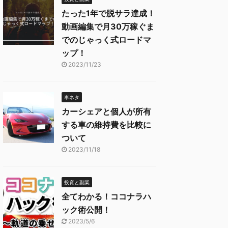
たった1年で脱サラ達成！
動画編集で月30万稼ぐま
でのじゃっく式ロードマ
ップ！
2023/11/23
車ネタ
カーシェアと個人が所有
する車の維持費を比較に
ついて
2023/11/18
投資と副業
全てわかる！ココナラハ
ック術公開！
2023/5/6