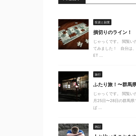
投資と副業
損切りのライン！
じゃっくです。 閲覧い
てみました！ 自分は、
ET ...
旅行
ふたり旅！〜群馬
じゃっくです。 閲覧い
月25日〜28日の群馬
ば ...
雑記