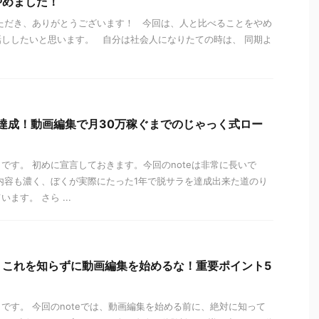
やめました！
ただき、ありがとうございます！ 今回は、人と比べることをやめ
ししたいと思います。 自分は社会人になりたての時は、 同期よ
達成！動画編集で月30万稼ぐまでのじゃっく式ロー
です。 初めに宣言しておきます。今回のnoteは非常に長いで
内容も濃く、ぼくが実際にたった1年で脱サラを達成出来た道のり
ます。 さら ...
】これを知らずに動画編集を始めるな！重要ポイント5
です。 今回のnoteでは、動画編集を始める前に、絶対に知って