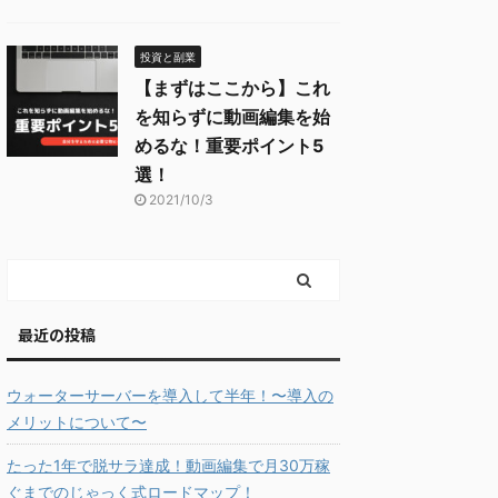
投資と副業
【まずはここから】これ
を知らずに動画編集を始
めるな！重要ポイント5
選！
2021/10/3
最近の投稿
ウォーターサーバーを導入して半年！〜導入の
メリットについて〜
たった1年で脱サラ達成！動画編集で月30万稼
ぐまでのじゃっく式ロードマップ！