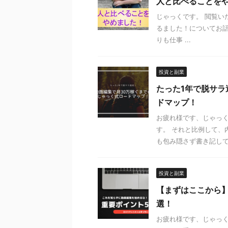
人と比べることを
じゃっくです。 閲覧い
るました！についてお話
りも仕事 ...
投資と副業
たった1年で脱サラ
ドマップ！
お疲れ様です、じゃっく
す。 それと比例して、
も包み隠さず書き記してい
投資と副業
【まずはここから
選！
お疲れ様です、じゃっく