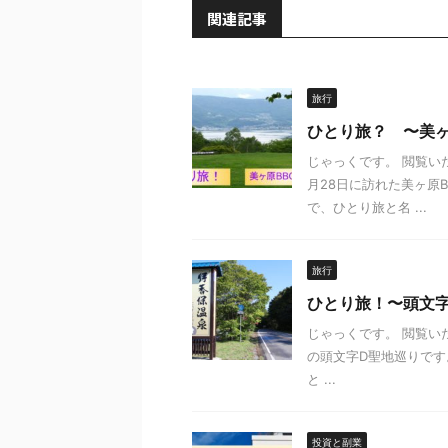
関連記事
旅行
ひとり旅？ 〜美ヶ
じゃっくです。 閲覧い
月28日に訪れた美ヶ原
で、ひとり旅と名 ...
旅行
ひとり旅！〜頭文
じゃっくです。 閲覧い
の頭文字D聖地巡りです
と ...
投資と副業