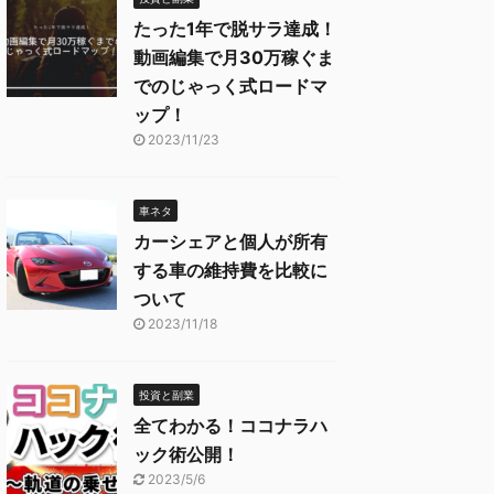
たった1年で脱サラ達成！
動画編集で月30万稼ぐま
でのじゃっく式ロードマ
ップ！
2023/11/23
車ネタ
カーシェアと個人が所有
する車の維持費を比較に
ついて
2023/11/18
投資と副業
全てわかる！ココナラハ
ック術公開！
2023/5/6