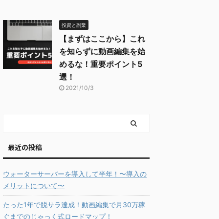
投資と副業
【まずはここから】これ
を知らずに動画編集を始
めるな！重要ポイント5
選！
2021/10/3
最近の投稿
ウォーターサーバーを導入して半年！〜導入の
メリットについて〜
たった1年で脱サラ達成！動画編集で月30万稼
ぐまでのじゃっく式ロードマップ！