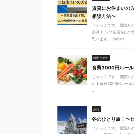
賃貸にお住まいの
相談方法〜
じゃっくです。 閲覧い
必見！ 〜開業届を出す
思います。 &nbsp ...
時間と節約
食費3000円ルー
じゃっくです。 閲覧い
いる食費3000円ルール
...
旅行
冬のひとり旅！〜
じゃっくです。 閲覧い