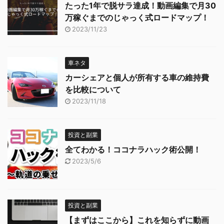
たった1年で脱サラ達成！動画編集で月30
万稼ぐまでのじゃっく式ロードマップ！
2023/11/23
車ネタ
カーシェアと個人が所有する車の維持費
を比較について
2023/11/18
投資と副業
全てわかる！ココナラハック術公開！
2023/5/6
投資と副業
【まずはここから】これを知らずに動画