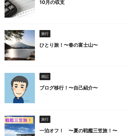
10月の収支
旅行
ひとり旅！〜春の富士山〜
雑記
ブログ移行！〜自己紹介〜
旅行
一泊オフ！ 〜夏の戦艦三笠旅！〜