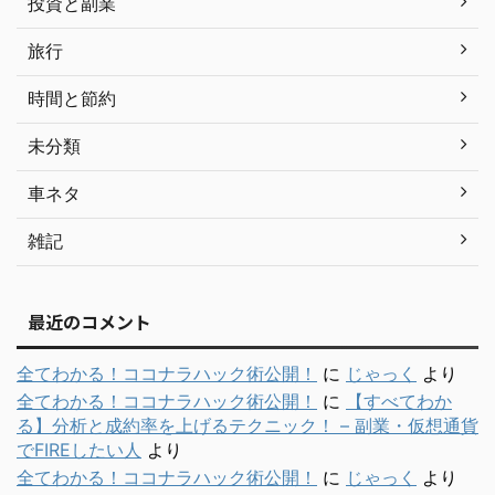
投資と副業
旅行
時間と節約
未分類
車ネタ
雑記
最近のコメント
全てわかる！ココナラハック術公開！
に
じゃっく
より
全てわかる！ココナラハック術公開！
に
【すべてわか
る】分析と成約率を上げるテクニック！ – 副業・仮想通貨
でFIREしたい人
より
全てわかる！ココナラハック術公開！
に
じゃっく
より