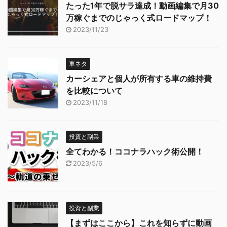
たった1年で脱サラ達成！動画編集で月30
万稼ぐまでのじゃっく式ロードマップ！
2023/11/23
車ネタ
カーシェアと個人が所有する車の維持費
を比較について
2023/11/18
投資と副業
全てわかる！ココナラハック術公開！
2023/5/6
投資と副業
【まずはここから】これを知らずに動画