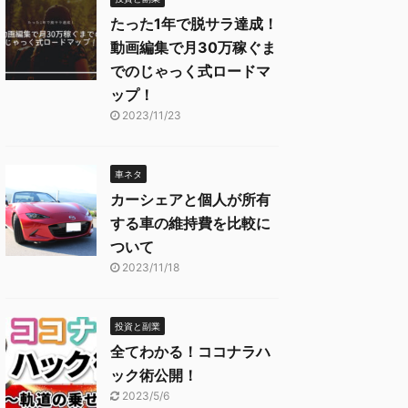
たった1年で脱サラ達成！
動画編集で月30万稼ぐま
でのじゃっく式ロードマ
ップ！
2023/11/23
車ネタ
カーシェアと個人が所有
する車の維持費を比較に
ついて
2023/11/18
投資と副業
全てわかる！ココナラハ
ック術公開！
2023/5/6