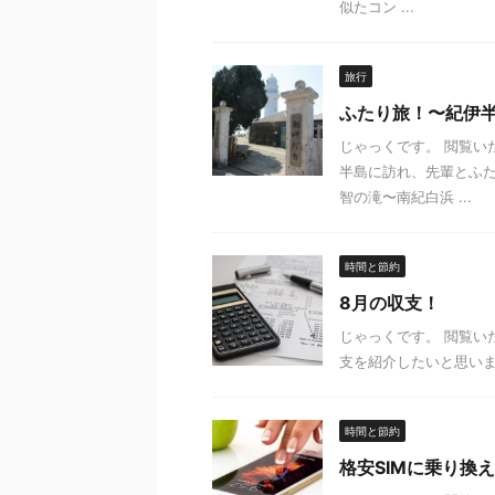
似たコン ...
旅行
ふたり旅！〜紀伊
じゃっくです。 閲覧い
半島に訪れ、先輩とふた
智の滝〜南紀白浜 ...
時間と節約
8月の収支！
じゃっくです。 閲覧
支を紹介したいと思います。 
時間と節約
格安SIMに乗り換