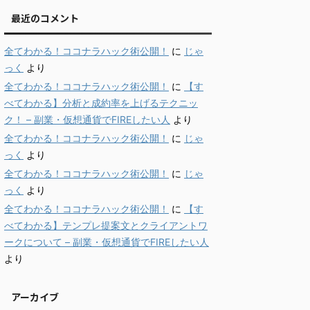
最近のコメント
全てわかる！ココナラハック術公開！
に
じゃ
っく
より
全てわかる！ココナラハック術公開！
に
【す
べてわかる】分析と成約率を上げるテクニッ
ク！ – 副業・仮想通貨でFIREしたい人
より
全てわかる！ココナラハック術公開！
に
じゃ
っく
より
全てわかる！ココナラハック術公開！
に
じゃ
っく
より
全てわかる！ココナラハック術公開！
に
【す
べてわかる】テンプレ提案文とクライアントワ
ークについて – 副業・仮想通貨でFIREしたい人
より
アーカイブ