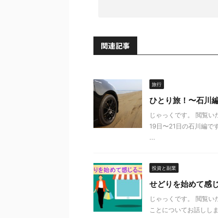
関連記事
旅行
ひとり旅！〜石川
じゃっくです。 閲覧い
19日〜21日の石川編
...
投資と副業
せどりを始めて感
じゃっくです。 閲覧い
ことについてお話ししま