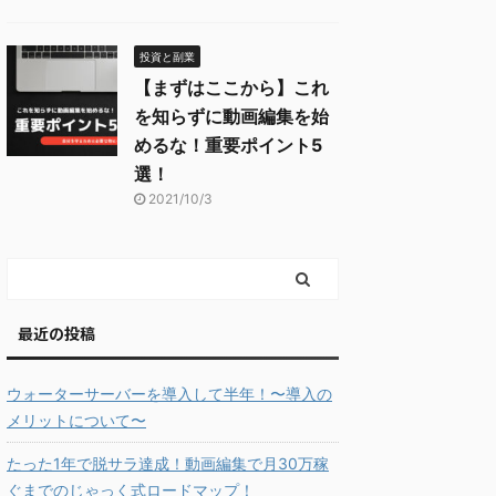
投資と副業
【まずはここから】これ
を知らずに動画編集を始
めるな！重要ポイント5
選！
2021/10/3
最近の投稿
ウォーターサーバーを導入して半年！〜導入の
メリットについて〜
たった1年で脱サラ達成！動画編集で月30万稼
ぐまでのじゃっく式ロードマップ！