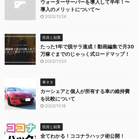
ウォーターサーバーを導入して半年！〜
導入のメリットについて〜
2023/11/26
投資と副業
たった1年で脱サラ達成！動画編集で月30
万稼ぐまでのじゃっく式ロードマップ！
2023/11/23
車ネタ
カーシェアと個人が所有する車の維持費
を比較について
2023/11/18
投資と副業
全てわかる！ココナラハック術公開！