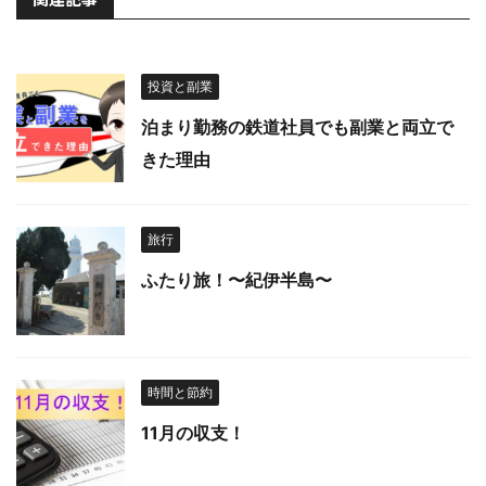
投資と副業
泊まり勤務の鉄道社員でも副業と両立で
きた理由
旅行
ふたり旅！〜紀伊半島〜
時間と節約
11月の収支！