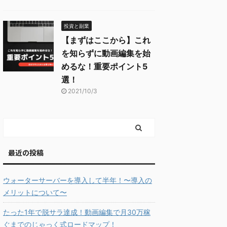
投資と副業
【まずはここから】これ
を知らずに動画編集を始
めるな！重要ポイント5
選！
2021/10/3
最近の投稿
ウォーターサーバーを導入して半年！〜導入の
メリットについて〜
たった1年で脱サラ達成！動画編集で月30万稼
ぐまでのじゃっく式ロードマップ！