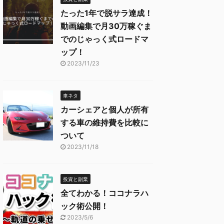
たった1年で脱サラ達成！
動画編集で月30万稼ぐま
でのじゃっく式ロードマ
ップ！
2023/11/23
車ネタ
カーシェアと個人が所有
する車の維持費を比較に
ついて
2023/11/18
投資と副業
全てわかる！ココナラハ
ック術公開！
2023/5/6