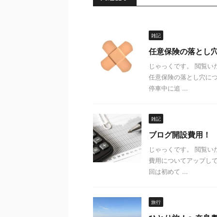
雑記
任意保険の落とし
じゃっくです。 閲覧い
任意保険の落とし穴に
停車中に追 ...
雑記
ブログ開設費用！
じゃっくです。 閲覧
費用についてアップして
回は初めて ...
旅行