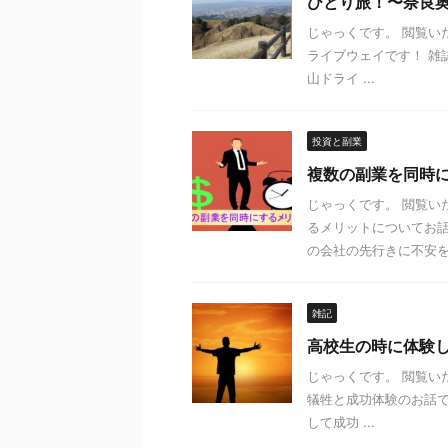
ひとり旅！〜奈良
じゃっくです。 閲覧い
ライブウェイです！ 雑
山ドライ ...
投資と副業
複数の副業を同時
じゃっくです。 閲覧い
るメリットについてお話
の会社の先行きに不安を .
雑記
高校生の時に体験
じゃっくです。 閲覧い
犠牲と成功体験のお話で
して成功 ...