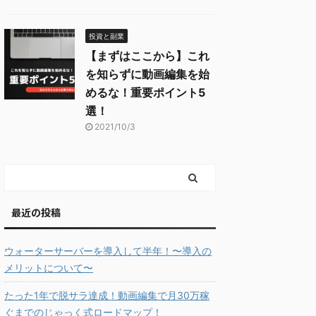
投資と副業
【まずはここから】これ
を知らずに動画編集を始
めるな！重要ポイント5
選！
2021/10/3
最近の投稿
ウォーターサーバーを導入して半年！〜導入の
メリットについて〜
たった1年で脱サラ達成！動画編集で月30万稼
ぐまでのじゃっく式ロードマップ！