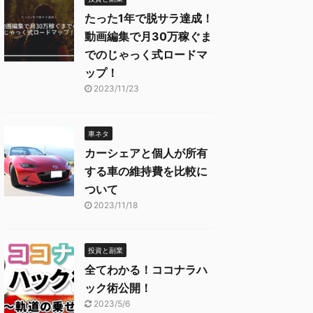
たった1年で脱サラ達成！
動画編集で月30万稼ぐま
でのじゃっく式ロードマ
ップ！
2023/11/23
車ネタ
カーシェアと個人が所有
する車の維持費を比較に
ついて
2023/11/18
投資と副業
全てわかる！ココナラハ
ック術公開！
2023/5/6