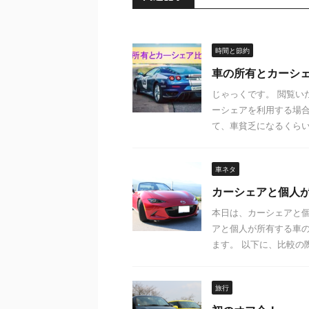
時間と節約
車の所有とカーシ
じゃっくです。 閲覧い
ーシェアを利用する場合
て、車貧乏になるくらい .
車ネタ
カーシェアと個人
本日は、カーシェアと個
アと個人が所有する車
ます。 以下に、比較の際
旅行