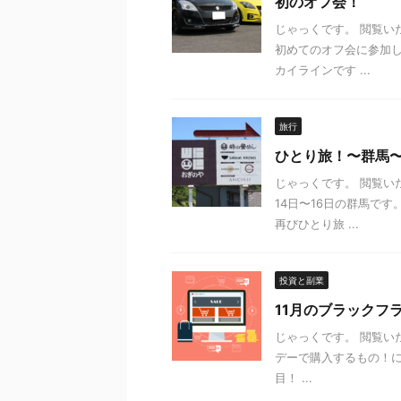
初のオフ会！
じゃっくです。 閲覧い
初めてのオフ会に参加し
カイラインです ...
旅行
ひとり旅！〜群馬
じゃっくです。 閲覧い
14日〜16日の群馬で
再びひとり旅 ...
投資と副業
11月のブラックフ
じゃっくです。 閲覧い
デーで購入するもの！に
目！ ...