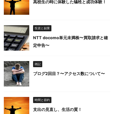
高校生の時に体験した犠牲と成功体験！
投資と副業
NTT docomo単元未満株〜買取請求と確
定申告〜
雑記
ブログ2回目？〜アクセス数について〜
時間と節約
支出の見直し、生活の質！