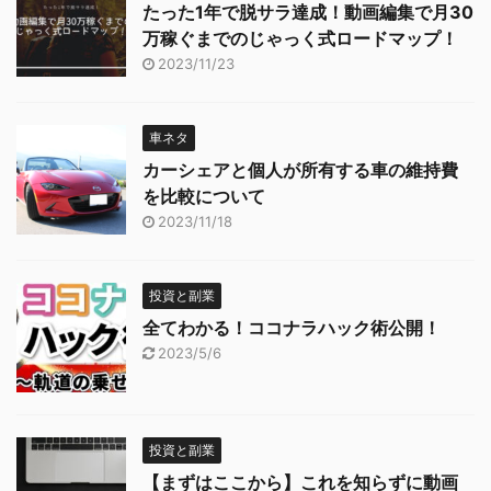
たった1年で脱サラ達成！動画編集で月30
万稼ぐまでのじゃっく式ロードマップ！
2023/11/23
車ネタ
カーシェアと個人が所有する車の維持費
を比較について
2023/11/18
投資と副業
全てわかる！ココナラハック術公開！
2023/5/6
投資と副業
【まずはここから】これを知らずに動画