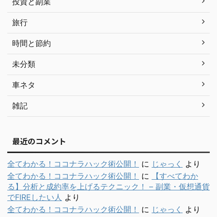
投資と副業
旅行
時間と節約
未分類
車ネタ
雑記
最近のコメント
全てわかる！ココナラハック術公開！
に
じゃっく
より
全てわかる！ココナラハック術公開！
に
【すべてわか
る】分析と成約率を上げるテクニック！ – 副業・仮想通貨
でFIREしたい人
より
全てわかる！ココナラハック術公開！
に
じゃっく
より