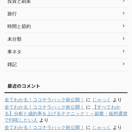
投資と副業
旅行
時間と節約
未分類
車ネタ
雑記
最近のコメント
全てわかる！ココナラハック術公開！
に
じゃっく
より
全てわかる！ココナラハック術公開！
に
【すべてわか
る】分析と成約率を上げるテクニック！ – 副業・仮想通貨
でFIREしたい人
より
全てわかる！ココナラハック術公開！
に
じゃっく
より