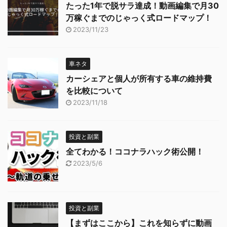
たった1年で脱サラ達成！動画編集で月30
万稼ぐまでのじゃっく式ロードマップ！
2023/11/23
車ネタ
カーシェアと個人が所有する車の維持費
を比較について
2023/11/18
投資と副業
全てわかる！ココナラハック術公開！
2023/5/6
投資と副業
【まずはここから】これを知らずに動画