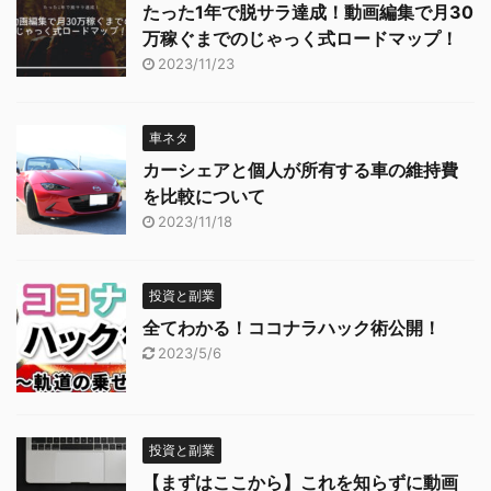
たった1年で脱サラ達成！動画編集で月30
万稼ぐまでのじゃっく式ロードマップ！
2023/11/23
車ネタ
カーシェアと個人が所有する車の維持費
を比較について
2023/11/18
投資と副業
全てわかる！ココナラハック術公開！
2023/5/6
投資と副業
【まずはここから】これを知らずに動画