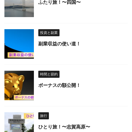
ふたり旅！〜四国〜
投資と副業
副業収益の使い道！
時間と節約
ボーナスの額公開！
旅行
ひとり旅！〜志賀高原〜