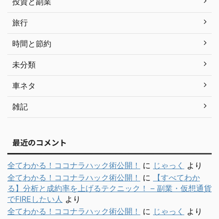
投資と副業
旅行
時間と節約
未分類
車ネタ
雑記
最近のコメント
全てわかる！ココナラハック術公開！
に
じゃっく
より
全てわかる！ココナラハック術公開！
に
【すべてわか
る】分析と成約率を上げるテクニック！ – 副業・仮想通貨
でFIREしたい人
より
全てわかる！ココナラハック術公開！
に
じゃっく
より