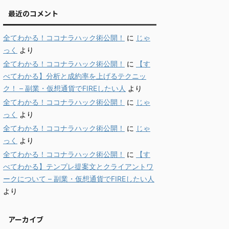
最近のコメント
全てわかる！ココナラハック術公開！
に
じゃ
っく
より
全てわかる！ココナラハック術公開！
に
【す
べてわかる】分析と成約率を上げるテクニッ
ク！ – 副業・仮想通貨でFIREしたい人
より
全てわかる！ココナラハック術公開！
に
じゃ
っく
より
全てわかる！ココナラハック術公開！
に
じゃ
っく
より
全てわかる！ココナラハック術公開！
に
【す
べてわかる】テンプレ提案文とクライアントワ
ークについて – 副業・仮想通貨でFIREしたい人
より
アーカイブ