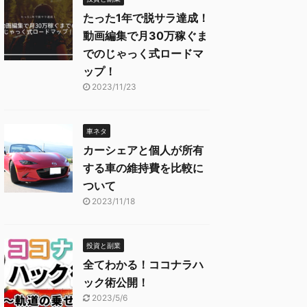
たった1年で脱サラ達成！
動画編集で月30万稼ぐま
でのじゃっく式ロードマ
ップ！
2023/11/23
車ネタ
カーシェアと個人が所有
する車の維持費を比較に
ついて
2023/11/18
投資と副業
全てわかる！ココナラハ
ック術公開！
2023/5/6