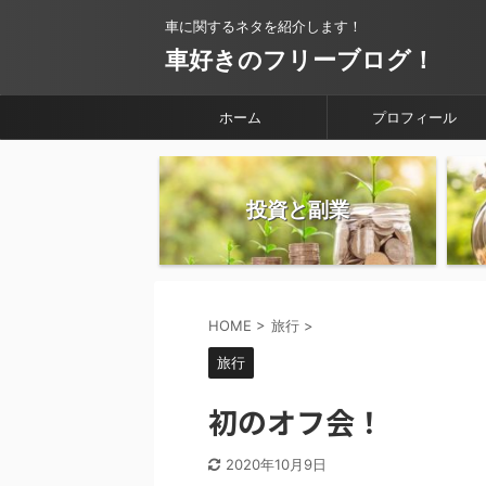
車に関するネタを紹介します！
車好きのフリーブログ！
ホーム
プロフィール
投資と副業
HOME
>
旅行
>
旅行
初のオフ会！
2020年10月9日