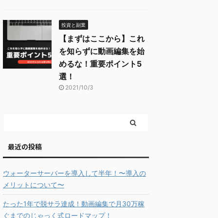
投資と副業
【まずはここから】これ
を知らずに動画編集を始
めるな！重要ポイント5
選！
2021/10/3
最近の投稿
ウォーターサーバーを導入して半年！〜導入の
メリットについて〜
たった1年で脱サラ達成！動画編集で月30万稼
ぐまでのじゃっく式ロードマップ！