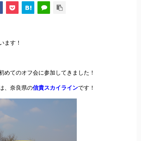
います！
と初めてのオフ会に参加してきました！
所は、奈良県の
信貴スカイライン
です！