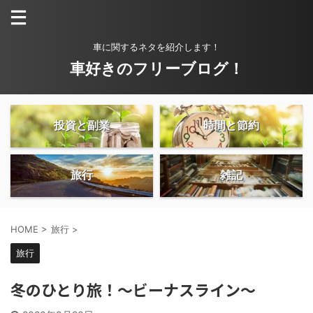
車に関するネタを紹介します！
車好きのフリーブログ！
投資と副業
時間と節約
旅行
雑記
HOME
>
旅行
>
旅行
冬のひとり旅！〜ビーナスライン〜