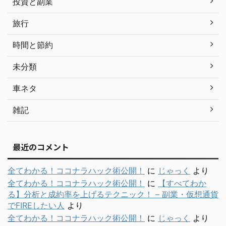
投資と副業
旅行
時間と節約
未分類
車ネタ
雑記
最近のコメント
全てわかる！ココナラハック術公開！
に
じゃっく
より
全てわかる！ココナラハック術公開！
に
【すべてわか
る】分析と成約率を上げるテクニック！ – 副業・仮想通貨
でFIREしたい人
より
全てわかる！ココナラハック術公開！
に
じゃっく
より