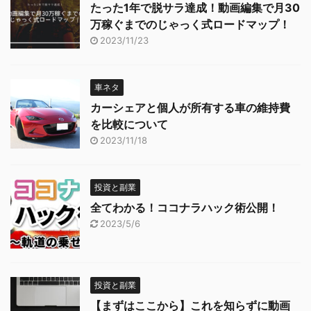
たった1年で脱サラ達成！動画編集で月30
万稼ぐまでのじゃっく式ロードマップ！
2023/11/23
車ネタ
カーシェアと個人が所有する車の維持費
を比較について
2023/11/18
投資と副業
全てわかる！ココナラハック術公開！
2023/5/6
投資と副業
【まずはここから】これを知らずに動画