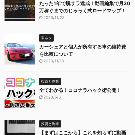
たった1年で脱サラ達成！動画編集で月30
万稼ぐまでのじゃっく式ロードマップ！
2023/11/23
車ネタ
カーシェアと個人が所有する車の維持費
を比較について
2023/11/18
投資と副業
全てわかる！ココナラハック術公開！
2023/5/6
投資と副業
【まずはここから】これを知らずに動画