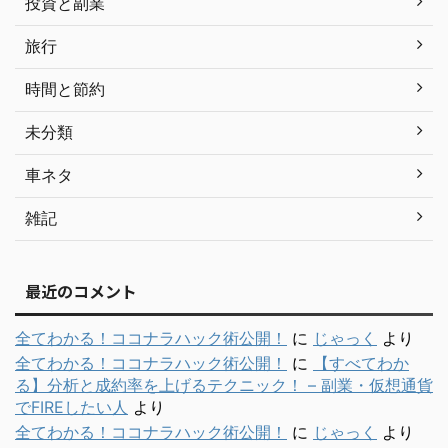
投資と副業
旅行
時間と節約
未分類
車ネタ
雑記
最近のコメント
全てわかる！ココナラハック術公開！
に
じゃっく
より
全てわかる！ココナラハック術公開！
に
【すべてわか
る】分析と成約率を上げるテクニック！ – 副業・仮想通貨
でFIREしたい人
より
全てわかる！ココナラハック術公開！
に
じゃっく
より