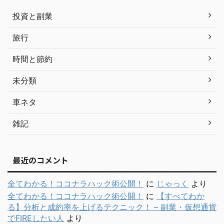
投資と副業
旅行
時間と節約
未分類
車ネタ
雑記
最近のコメント
全てわかる！ココナラハック術公開！
に
じゃっく
より
全てわかる！ココナラハック術公開！
に
【すべてわか
る】分析と成約率を上げるテクニック！ – 副業・仮想通貨
でFIREしたい人
より