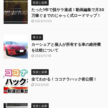
投資と副業
たった1年で脱サラ達成！動画編集で月30
万稼ぐまでのじゃっく式ロードマップ！
2023/11/23
車ネタ
カーシェアと個人が所有する車の維持費
を比較について
2023/11/18
投資と副業
全てわかる！ココナラハック術公開！
2023/5/6
投資と副業