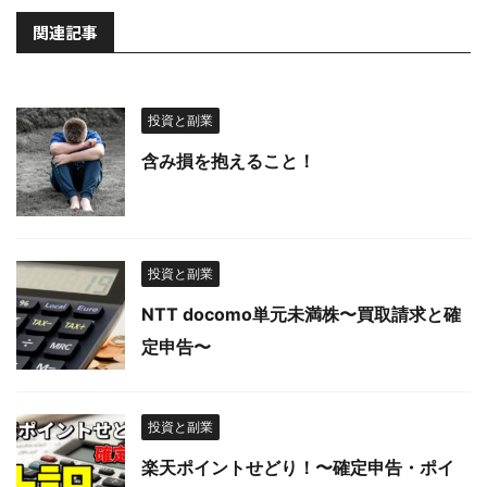
関連記事
投資と副業
含み損を抱えること！
投資と副業
NTT docomo単元未満株〜買取請求と確
定申告〜
投資と副業
楽天ポイントせどり！〜確定申告・ポイ