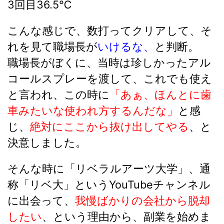
3回目36.5℃
こんな感じで、数打ってクリアして、そ
れを見て職場長が
いけるな、
と判断。
職場長がぼくに、当時は珍しかったアル
コールスプレーを渡して、これでも使え
と言われ、この時に
「あぁ、ほんとに歯
車みたいな使われ方するんだな」
と感
じ、
絶対にここから抜け出してやる
、と
決意しました。
そんな時に「リベラルアーツ大学」、通
称
「リベ大」
というYouTubeチャンネル
に出会って、
我慢ばかりの会社から脱却
したい
、という理由から、副業を始めま