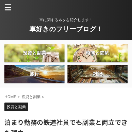
車に関するネタを紹介します！
車好きのフリーブログ！
投資と副業
時間と節約
旅行
雑記
HOME
>
投資と副業
>
投資と副業
泊まり勤務の鉄道社員でも副業と両立でき