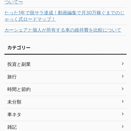
ついて〜
たった1年で脱サラ達成！動画編集で月30万稼ぐまでのじ
ゃっく式ロードマップ！
カーシェアと個人が所有する車の維持費を比較について
カテゴリー
投資と副業
旅行
時間と節約
未分類
車ネタ
雑記