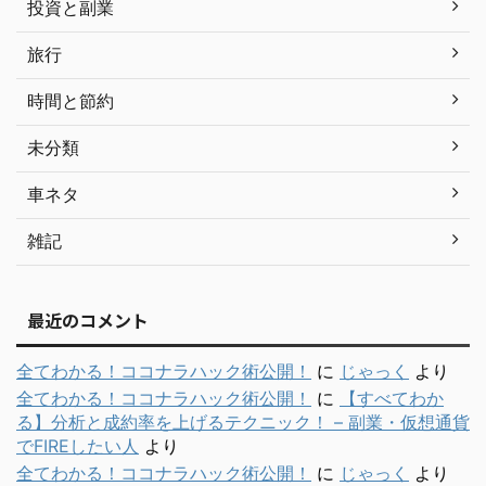
投資と副業
旅行
時間と節約
未分類
車ネタ
雑記
最近のコメント
全てわかる！ココナラハック術公開！
に
じゃっく
より
全てわかる！ココナラハック術公開！
に
【すべてわか
る】分析と成約率を上げるテクニック！ – 副業・仮想通貨
でFIREしたい人
より
全てわかる！ココナラハック術公開！
に
じゃっく
より