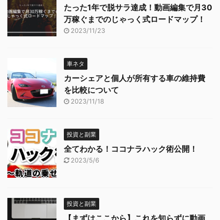
たった1年で脱サラ達成！動画編集で月30
万稼ぐまでのじゃっく式ロードマップ！
2023/11/23
車ネタ
カーシェアと個人が所有する車の維持費
を比較について
2023/11/18
投資と副業
全てわかる！ココナラハック術公開！
2023/5/6
投資と副業
【まずはここから】これを知らずに動画