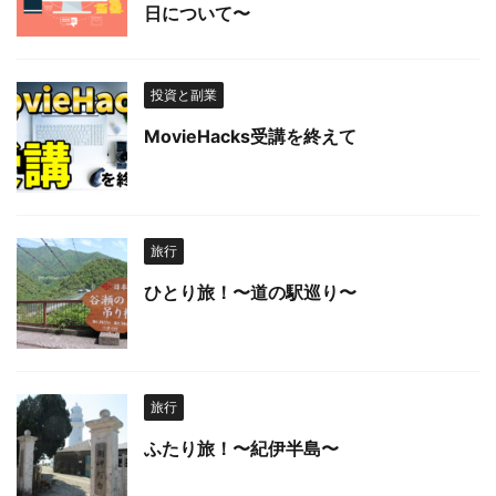
日について〜
投資と副業
MovieHacks受講を終えて
旅行
ひとり旅！〜道の駅巡り〜
旅行
ふたり旅！〜紀伊半島〜