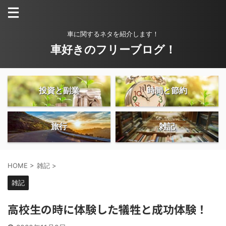
車に関するネタを紹介します！
車好きのフリーブログ！
投資と副業
時間と節約
旅行
雑記
HOME
>
雑記
>
雑記
高校生の時に体験した犠牲と成功体験！