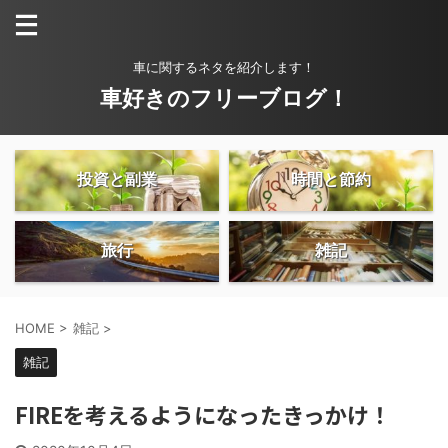
車に関するネタを紹介します！
車好きのフリーブログ！
投資と副業
時間と節約
旅行
雑記
HOME
>
雑記
>
雑記
FIREを考えるようになったきっかけ！