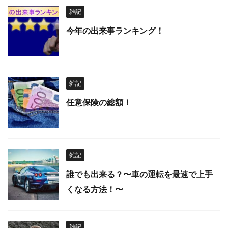
雑記
今年の出来事ランキング！
雑記
任意保険の総額！
雑記
誰でも出来る？〜車の運転を最速で上手
くなる方法！〜
雑記