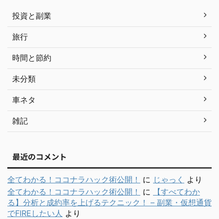
投資と副業
旅行
時間と節約
未分類
車ネタ
雑記
最近のコメント
全てわかる！ココナラハック術公開！
に
じゃっく
より
全てわかる！ココナラハック術公開！
に
【すべてわか
る】分析と成約率を上げるテクニック！ – 副業・仮想通貨
でFIREしたい人
より