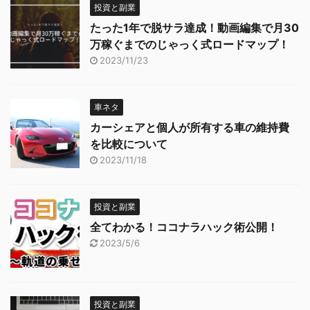
投資と副業
たった1年で脱サラ達成！動画編集で月30
万稼ぐまでのじゃっく式ロードマップ！
2023/11/23
車ネタ
カーシェアと個人が所有する車の維持費
を比較について
2023/11/18
投資と副業
全てわかる！ココナラハック術公開！
2023/5/6
投資と副業