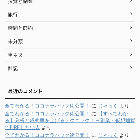
投資と副業
旅行
時間と節約
未分類
車ネタ
雑記
最近のコメント
全てわかる！ココナラハック術公開！
に
じゃっく
より
全てわかる！ココナラハック術公開！
に
【すべてわか
る】分析と成約率を上げるテクニック！ – 副業・仮想通貨
でFIREしたい人
より
全てわかる！ココナラハック術公開！
に
じゃっく
より