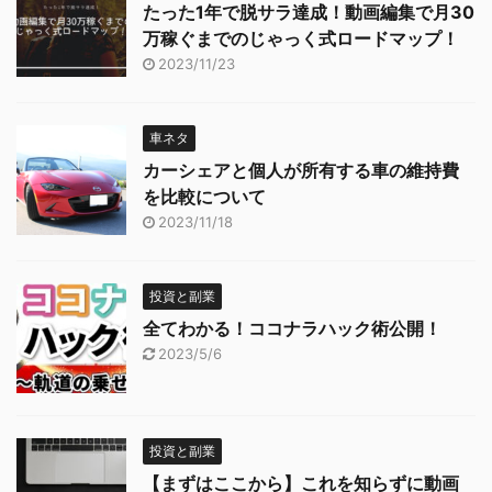
たった1年で脱サラ達成！動画編集で月30
万稼ぐまでのじゃっく式ロードマップ！
2023/11/23
車ネタ
カーシェアと個人が所有する車の維持費
を比較について
2023/11/18
投資と副業
全てわかる！ココナラハック術公開！
2023/5/6
投資と副業
【まずはここから】これを知らずに動画