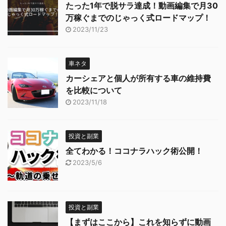
たった1年で脱サラ達成！動画編集で月30
万稼ぐまでのじゃっく式ロードマップ！
2023/11/23
車ネタ
カーシェアと個人が所有する車の維持費
を比較について
2023/11/18
投資と副業
全てわかる！ココナラハック術公開！
2023/5/6
投資と副業
【まずはここから】これを知らずに動画