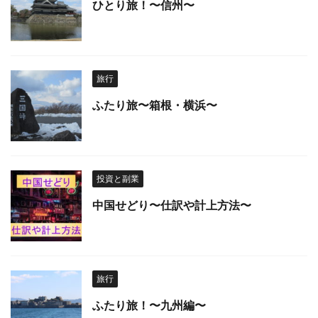
ひとり旅！〜信州〜
旅行
ふたり旅〜箱根・横浜〜
投資と副業
中国せどり〜仕訳や計上方法〜
旅行
ふたり旅！〜九州編〜