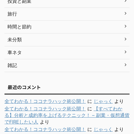
投資と副業
旅行
時間と節約
未分類
車ネタ
雑記
最近のコメント
全てわかる！ココナラハック術公開！
に
じゃっく
より
全てわかる！ココナラハック術公開！
に
【すべてわか
る】分析と成約率を上げるテクニック！ – 副業・仮想通貨
でFIREしたい人
より
全てわかる！ココナラハック術公開！
に
じゃっく
より