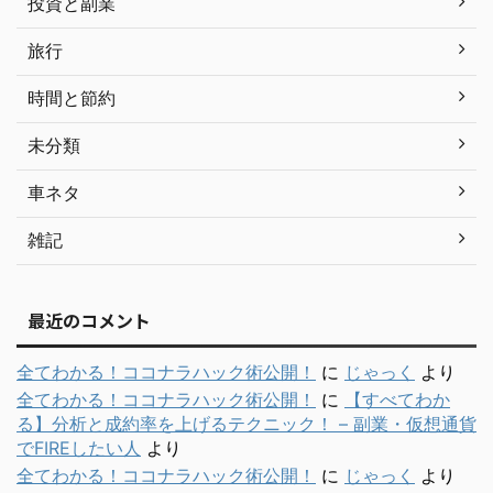
投資と副業
旅行
時間と節約
未分類
車ネタ
雑記
最近のコメント
全てわかる！ココナラハック術公開！
に
じゃっく
より
全てわかる！ココナラハック術公開！
に
【すべてわか
る】分析と成約率を上げるテクニック！ – 副業・仮想通貨
でFIREしたい人
より
全てわかる！ココナラハック術公開！
に
じゃっく
より