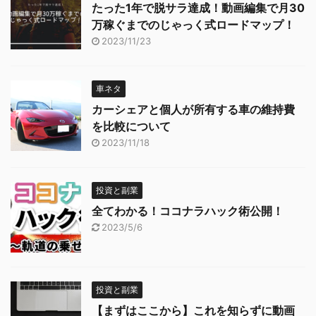
たった1年で脱サラ達成！動画編集で月30
万稼ぐまでのじゃっく式ロードマップ！
2023/11/23
車ネタ
カーシェアと個人が所有する車の維持費
を比較について
2023/11/18
投資と副業
全てわかる！ココナラハック術公開！
2023/5/6
投資と副業
【まずはここから】これを知らずに動画